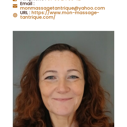
Email
:
Les
monmassagetantrique@yahoo.com
évènements
URL
:
https://www.mon-massage-
tantrique.com/
Actualités
Festival
2026
Blog
Nous
contacter
Pep’s
up