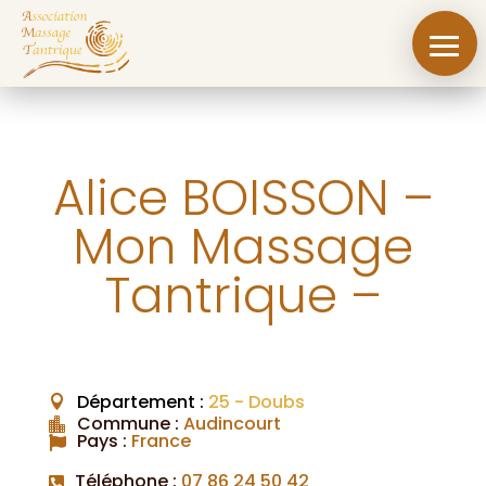
Alice BOISSON –
Mon Massage
Tantrique –
Accueil
Le
massage
Département :
25 - Doubs
tantrique
Commune
:
Audincourt
Pays
:
France
Liste
des
Praticien.ne.s
Téléphone
:
07 86 24 50 42