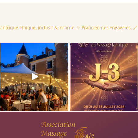
ntrique éthique, inclusif & incarné.
✨ Praticien·nes engagé·es.
🔗