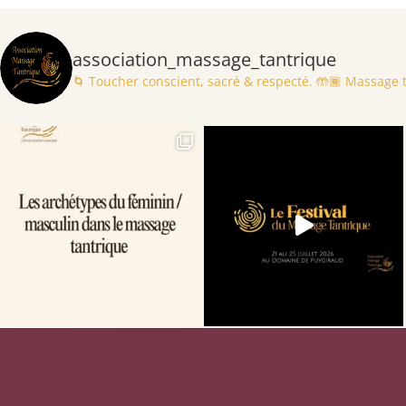
association_massage_tantrique
🌀 Toucher conscient, sacré & respecté.
🤲🏾 Massage ta