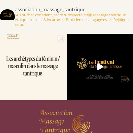
association_massage_tantrique
🌀 Toucher conscient, sacré & respecté.
🤲🏾 Massage tantrique
éthique, inclusif & incarné.
✨ Praticien·nes engagé·es.
🔗 Rejoignez-
nous !