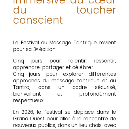
du toucher
conscient
Accueil
Le
massage
tantrique
Le Festival du Massage Tantrique revient
Liste
pour sa 3ᵉ édition.
des
Praticien.ne.s
Cinq jours pour ralentir, ressentir,
Les
évènements
apprendre, partager et célébrer.
Cinq jours pour explorer différentes
Actualités
approches du massage tantrique et du
Tantra, dans un cadre sécurisé,
Festival
2026
bienveillant et profondément
respectueux.
Blog
En 2026, le festival se déplace dans le
Nous
contacter
Grand Ouest pour aller à la rencontre de
nouveaux publics, dans un lieu choisi avec
Pep’s