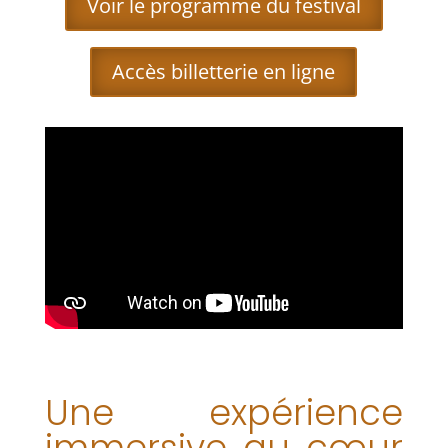
Voir le programme du festival
Accès billetterie en ligne
Une expérience
immersive au cœur