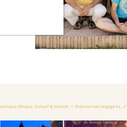
ntrique éthique, inclusif & incarné.
✨ Praticien·nes engagé·es.
🔗