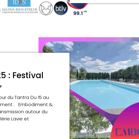
5 : Festival
,
our du Tantra Du 15 au
ènement : Embodiment &
ransmission autour du
érie Lavie et